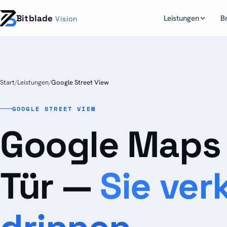
Bitblade
Leistungen
B
Vision
Start
/
Leistungen
/
Google Street View
GOOGLE STREET VIEW
Google Maps 
Tür —
Sie ver