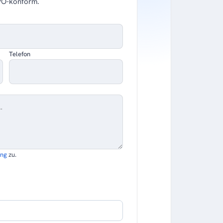
VO-konform.
Telefon
ung
zu.