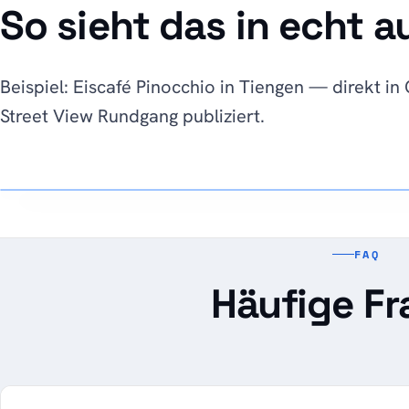
So sieht das in echt a
Beispiel: Eiscafé Pinocchio in Tiengen — direkt i
GOOGLE STREET VIEW
Street View Rundgang publiziert.
Eiscafé Pinocchio — Tiengen
Innenansicht 360° · auf Google Maps
FAQ
Häufige Fr