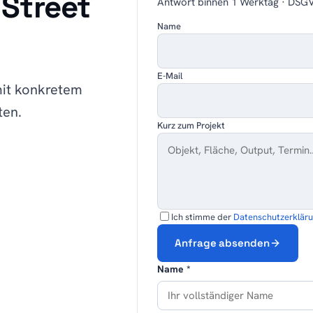
 Street
Antwort binnen 1 Werktag · DSG
Name
E-Mail
mit konkretem
ten.
Kurz zum Projekt
Ich stimme der
Datenschutzerklär
Anfrage absenden
Name *