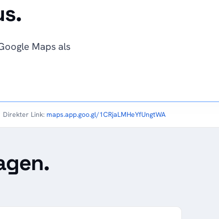
us.
n Google Maps als
Direkter Link:
maps.app.goo.gl/1CRjaLMHeYfUngtWA
agen.